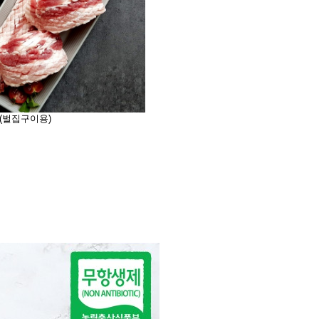
 (벌집구이용)
벌집삼겹살 1kg (벌집구이용)
31,900원