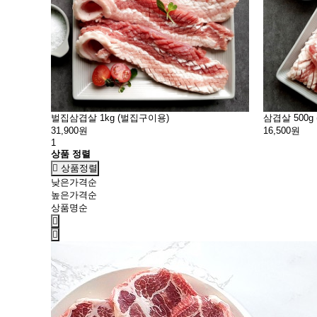
벌집삼겹살 1kg (벌집구이용)
삼겹살 500g
31,900원
16,500원
1
상품 정렬
상품정렬
낮은가격순
높은가격순
상품명순