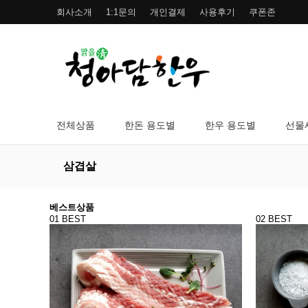
회사소개
1:1문의
개인결제
사용후기
쿠폰존
전체상품
한돈 용도별
한우 용도별
선물
삼겹살
베스트상품
01
BEST
02
BEST