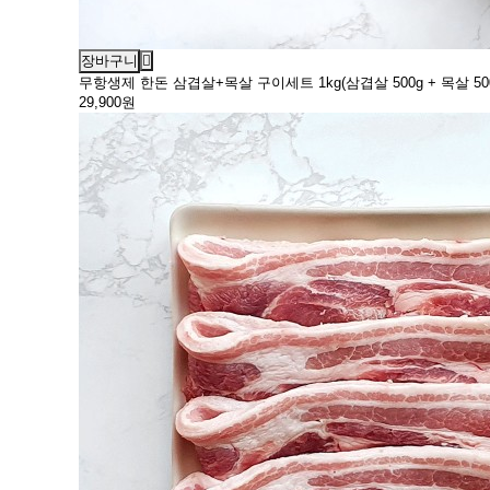
장바구니
무항생제 한돈 삼겹살+목살 구이세트 1kg(삼겹살 500g + 목살 500
29,900원