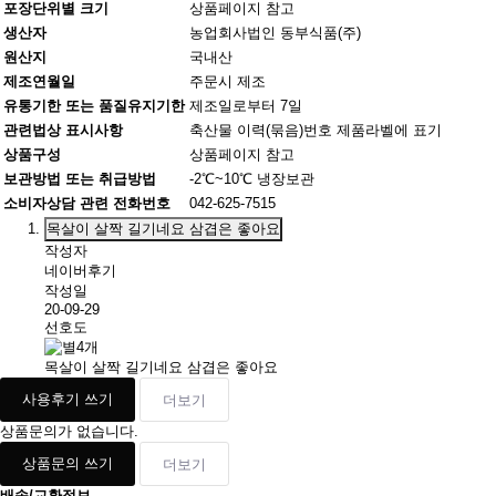
포장단위별 크기
상품페이지 참고
생산자
농업회사법인 동부식품(주)
원산지
국내산
제조연월일
주문시 제조
유통기한 또는 품질유지기한
제조일로부터 7일
관련법상 표시사항
축산물 이력(묶음)번호 제품라벨에 표기
상품구성
상품페이지 참고
보관방법 또는 취급방법
-2℃~10℃ 냉장보관
소비자상담 관련 전화번호
042-625-7515
목살이 살짝 길기네요 삼겹은 좋아요
작성자
네이버후기
작성일
20-09-29
선호도
목살이 살짝 길기네요 삼겹은 좋아요
사용후기 쓰기
더보기
상품문의가 없습니다.
상품문의 쓰기
더보기
배송/교환정보