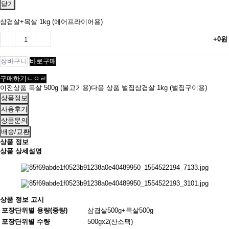
닫기
삼겹살+목살 1kg (에어프라이어용)
+0원
장바구니
바로구매
구매하기ㄴㅇㄹ
이전상품
목살 500g (불고기용)
다음 상품
벌집삼겹살 1kg (벌집구이용)
상품정보
사용후기
상품문의
배송/교환
상품 정보
상품 상세설명
상품 정보 고시
포장단위별 용량(중량)
삼겹살500g+목살500g
포장단위별 수량
500gx2(산소팩)